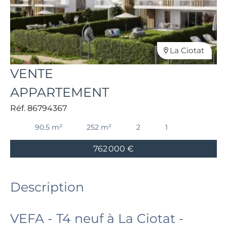
La Ciotat
VENTE
APPARTEMENT
Réf. 86794367
90.5 m²
252 m²
2
1
762 000 €
Description
VEFA - T4 neuf à La Ciotat -