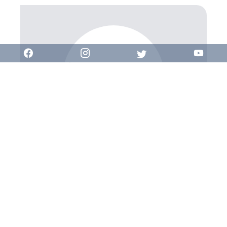
Accueil AGENCE
Secrétariat
+33 4 42 98 15 15
contact@combarel-immobilier.com
Demande d'informations