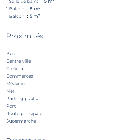
1 Salle de bains
5 m²
1 Balcon
8 m²
1 Balcon
5 m²
Proximités
Bus
Centre ville
Cinéma
Commerces
Médecin
Mer
Parking public
Port
Route principale
Supermarché