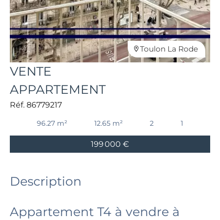
Toulon La Rode
VENTE
APPARTEMENT
Réf. 86779217
96.27 m²
12.65 m²
2
1
199 000 €
Description
Appartement T4 à vendre à