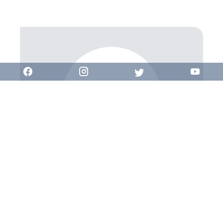
Accueil AGENCE
Secrétariat
+33 4 42 98 15 15
contact@combarel-immobilier.com