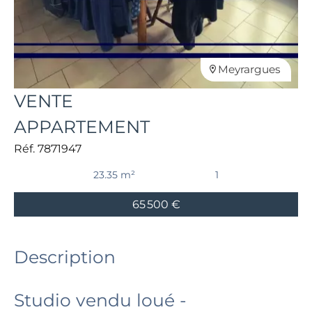
Meyrargues
VENTE
APPARTEMENT
Réf. 7871947
23.35 m²
1
65 500 €
Description
Studio vendu loué -