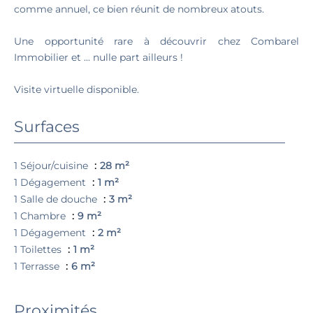
comme annuel, ce bien réunit de nombreux atouts.
Une opportunité rare à découvrir chez Combarel
Immobilier et ... nulle part ailleurs !
Visite virtuelle disponible.
Surfaces
1 Séjour/cuisine
28 m²
1 Dégagement
1 m²
1 Salle de douche
3 m²
1 Chambre
9 m²
1 Dégagement
2 m²
1 Toilettes
1 m²
1 Terrasse
6 m²
Proximités