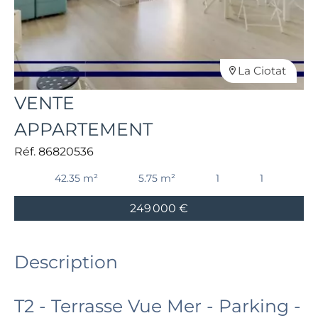
La Ciotat
VENTE
APPARTEMENT
Réf. 86820536
42.35 m²
5.75 m²
1
1
249 000 €
Description
T2 - Terrasse Vue Mer - Parking -