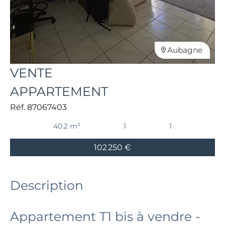
Aubagne
VENTE
APPARTEMENT
Réf. 87067403
40.2 m²
1
1
102 250 €
Description
Appartement T1 bis à vendre -