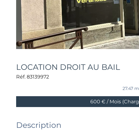
LOCATION DROIT AU BAIL
Réf. 83139972
27.47 m
600 € / Mois (Char
Description