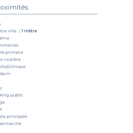
oximités
s
tre ville
1 mètre
néma
mmerces
le primaire
e routière
ital/clinique
decin
r
c
king public
ge
t
te principale
permarché