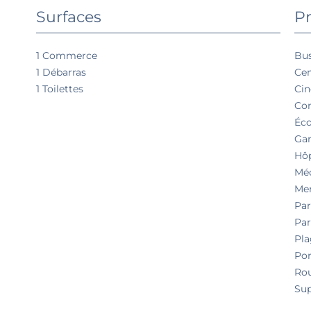
Surfaces
Pr
1 Commerce
Bu
1 Débarras
Cen
1 Toilettes
Ci
Co
Éco
Gar
Hôp
Mé
Me
Par
Par
Pla
Por
Rou
Su