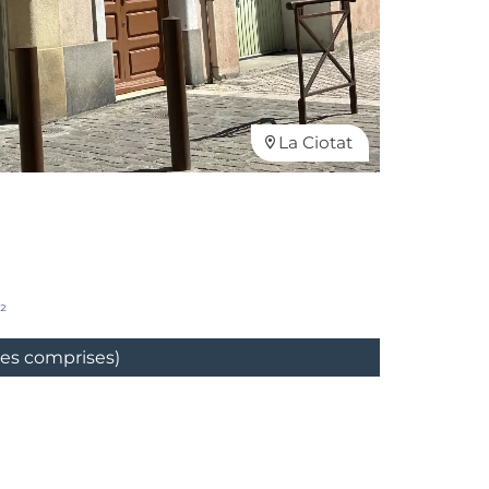
La Ciotat
²
ges comprises)