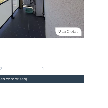
La Ciotat
2
1
ges comprises)