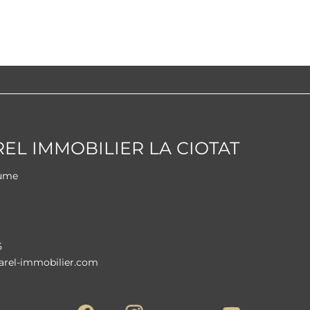
L IMMOBILIER LA CIOTAT
aume
i
5
rel-immobilier.com