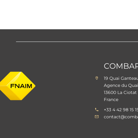
COMBARE
19 Quai Gante
Agence du Qua
13600 La Ciotat
France
+33 4 42 98 15 1
contact@comba