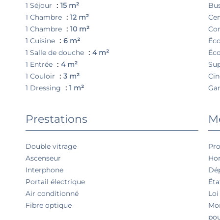
1 Séjour
15 m²
Bu
1 Chambre
12 m²
Cen
1 Chambre
10 m²
Co
1 Cuisine
6 m²
Éco
1 Salle de douche
4 m²
Éco
1 Entrée
4 m²
Su
1 Couloir
3 m²
Ci
1 Dressing
1 m²
Gar
Prestations
Me
Double vitrage
Pro
Ascenseur
Hon
Interphone
Dép
Portail électrique
Éta
Air conditionné
Loi
Fibre optique
Mon
pou