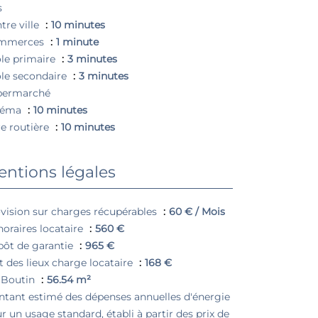
s
tre ville
10 minutes
mmerces
1 minute
le primaire
3 minutes
le secondaire
3 minutes
permarché
néma
10 minutes
e routière
10 minutes
ntions légales
vision sur charges récupérables
60 € / Mois
oraires locataire
560 €
ôt de garantie
965 €
t des lieux charge locataire
168 €
 Boutin
56.54 m²
tant estimé des dépenses annuelles d'énergie
r un usage standard, établi à partir des prix de