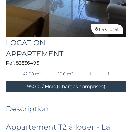
La Ciotat
LOCATION
APPARTEMENT
Réf. 83836496
42.08 m²
10.6 m²
1
1
950 € / Mois (Charges comprises)
Description
Appartement T2 à louer - La