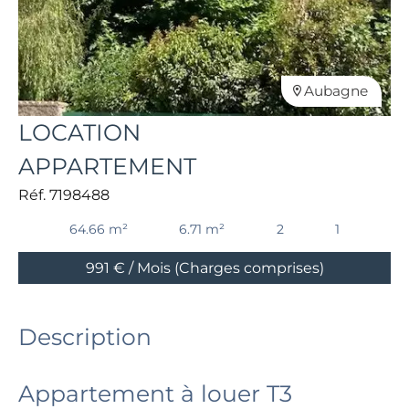
Aubagne
LOCATION
APPARTEMENT
Réf. 7198488
64.66 m²
6.71 m²
2
1
991 € / Mois (Charges comprises)
Description
Appartement à louer T3