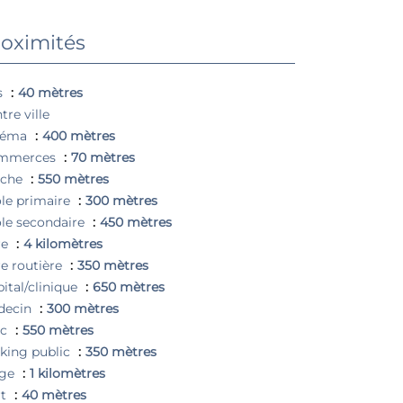
oximités
s
40 mètres
tre ville
néma
400 mètres
mmerces
70 mètres
èche
550 mètres
le primaire
300 mètres
le secondaire
450 mètres
re
4 kilomètres
e routière
350 mètres
ital/clinique
650 mètres
decin
300 mètres
rc
550 mètres
king public
350 mètres
age
1 kilomètres
rt
40 mètres