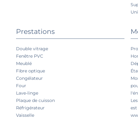
Su
Uni
Prestations
Me
Double vitrage
Pro
Fenêtre PVC
Hon
Meublé
Dép
Fibre optique
Éta
Congélateur
Mon
Four
pou
Lave-linge
l'é
Plaque de cuisson
Les
Réfrigérateur
est
Vaisselle
www