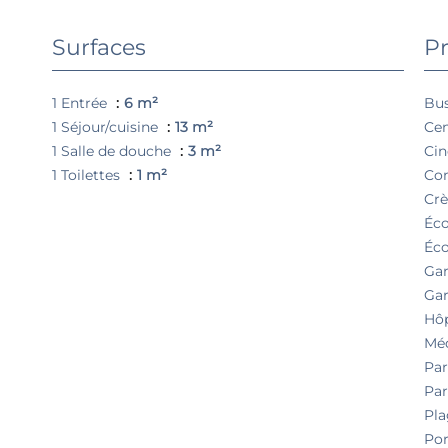
Surfaces
Pr
1 Entrée
6 m²
Bu
1 Séjour/cuisine
13 m²
Cen
1 Salle de douche
3 m²
Ci
1 Toilettes
1 m²
Co
Cr
Éco
Éco
Ga
Gar
Hôp
Mé
Pa
Par
Pl
Po