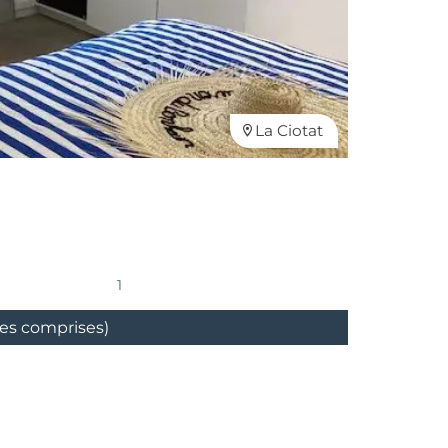
La Ciotat
1
ges comprises)